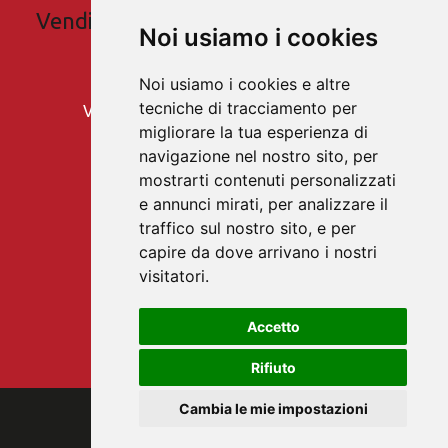
Vendita e degustazioni di vino bianco e
Noi usiamo i cookies
rosso
Noi usiamo i cookies e altre
Famiglia Tratter
tecniche di tracciamento per
Via Romana23 - Castelbello - Alto Adige
migliorare la tua esperienza di
Fam. Tratter Peter:
navigazione nel nostro sito, per
+39 347 3346518
mostrarti contenuti personalizzati
e annunci mirati, per analizzare il
Ufficio: Stefanie
traffico sul nostro sito, e per
+39 333 1749881
capire da dove arrivano i nostri
info@rebhof-vinschgau.com
visitatori.
Lu-Ve | 08:00-12:00 | 14:00-17:00
Sa | 08:00-12:00
Accetto
Rifiuto
MwSt: IT03282860216
Cambia le mie impostazioni