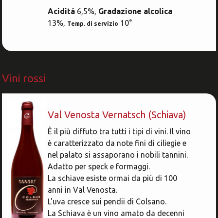
Aciditá
6,5%,
Gradazione alcolica
13%,
10°
Temp. di servizio
Vini rossi
Val Venosta Vernatsch (Schiava)
È il più diffuto tra tutti i tipi di vini. Il vino
è caratterizzato da note fini di ciliegie e
nel palato si assaporano i nobili tannini.
Adatto per speck e formaggi.
La schiave esiste ormai da più di 100
anni in Val Venosta.
L'uva cresce sui pendii di Colsano.
La Schiava è un vino amato da decenni