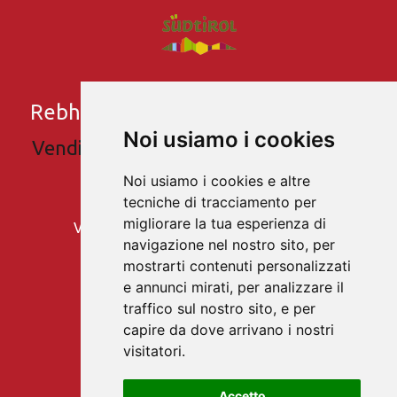
Rebhof
- Valle Venosta - Alto Adige
Noi usiamo i cookies
Vendita e degustazioni di vino bianco e
rosso
Noi usiamo i cookies e altre
tecniche di tracciamento per
Famiglia Tratter
migliorare la tua esperienza di
Via Romana23 - Castelbello - Alto Adige
navigazione nel nostro sito, per
Fam. Tratter Peter:
mostrarti contenuti personalizzati
+39 347 3346518
e annunci mirati, per analizzare il
traffico sul nostro sito, e per
Ufficio: Stefanie
capire da dove arrivano i nostri
+39 333 1749881
visitatori.
info@rebhof-vinschgau.com
Lu-Ve | 08:00-12:00 | 14:00-17:00
Accetto