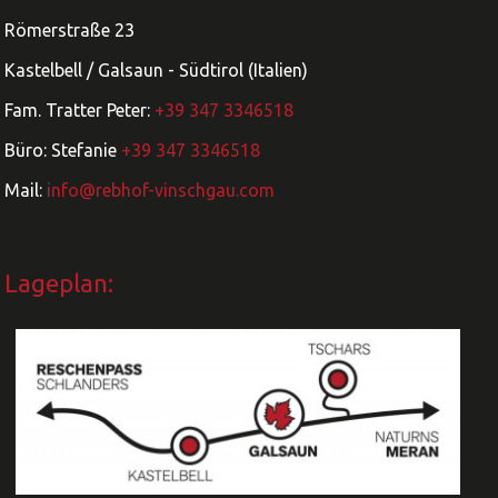
Römerstraße 23
Kastelbell / Galsaun - Südtirol (Italien)
Fam. Tratter Peter:
+39 347 3346518
Büro: Stefanie
+39 347 3346518
Mail:
info@rebhof-vinschgau.com
Lageplan: