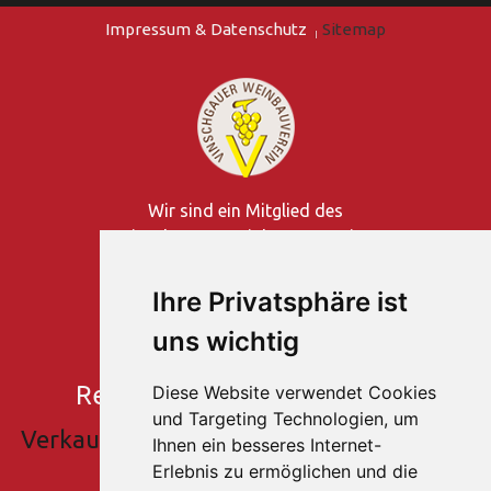
Impressum & Datenschutz
Sitemap
Wir sind ein Mitglied des
Vinschgauer Weinbauernvereins
Ihre Privatsphäre ist
uns wichtig
Rebhof
- Vinschgau - Südtirol
Diese Website verwendet Cookies
und Targeting Technologien, um
Verkauf und Verkostung von Rotwein und
Ihnen ein besseres Internet-
Weißwein
Erlebnis zu ermöglichen und die