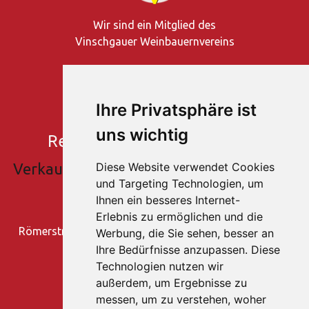
Wir sind ein Mitglied des
Vinschgauer Weinbauernvereins
Ihre Privatsphäre ist
uns wichtig
Rebhof
- Vinschgau - Südtirol
Verkauf und Verkostung von Rotwein und
Diese Website verwendet Cookies
und Targeting Technologien, um
Weißwein
Ihnen ein besseres Internet-
Familie Tratter
Erlebnis zu ermöglichen und die
Römerstraße 23 - Galsaun / Kastelbell - Südtirol (Italien)
Werbung, die Sie sehen, besser an
Ihre Bedürfnisse anzupassen. Diese
Fam. Tratter Peter:
Technologien nutzen wir
+39 347 3346518
außerdem, um Ergebnisse zu
messen, um zu verstehen, woher
Büro: Stefanie